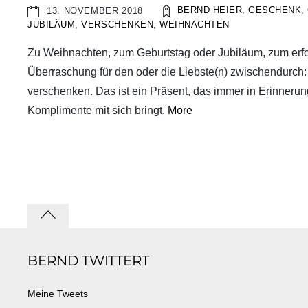
BERND HEIER
,
GESCHENK
,
13. NOVEMBER 2018
JUBILÄUM
,
VERSCHENKEN
,
WEIHNACHTEN
Zu Weihnachten, zum Geburtstag oder Jubiläum, zum erfo
Überraschung für den oder die Liebste(n) zwischendurch:
verschenken. Das ist ein Präsent, das immer in Erinnerung
Komplimente mit sich bringt.
More
Back
to
BERND TWITTERT
top
Meine Tweets