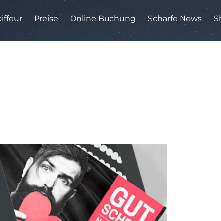
iffeur
Preise
Online Buchung
Scharfe News
S