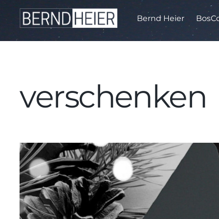
Bernd Heier
BosCo
verschenken