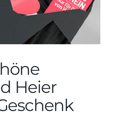
chöne
d Heier
 Geschenk