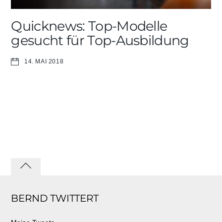
Quicknews: Top-Modelle
gesucht für Top-Ausbildung
14. MAI 2018
Back
to
BERND TWITTERT
top