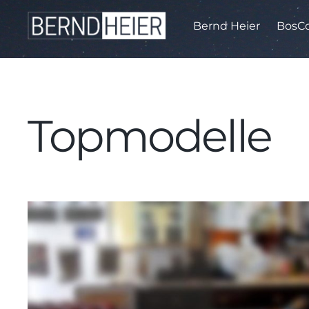
Bernd Heier
BosCo
Topmodelle