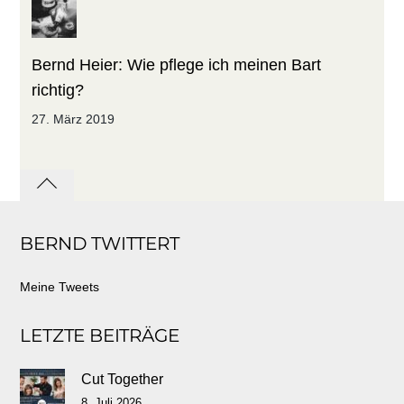
Bernd Heier: Wie pflege ich meinen Bart
richtig?
27. März 2019
Back
to
BERND TWITTERT
top
Meine Tweets
LETZTE BEITRÄGE
Cut Together
8. Juli 2026