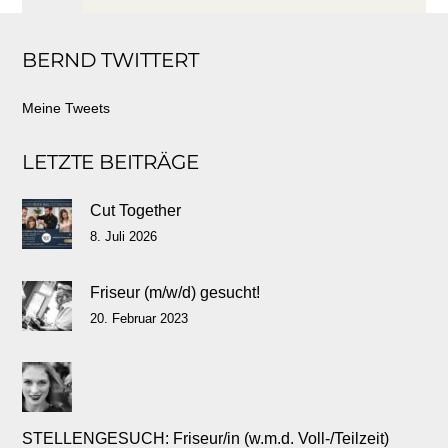
to
BERND TWITTERT
top
Meine Tweets
LETZTE BEITRÄGE
Cut Together
8. Juli 2026
Friseur (m/w/d) gesucht!
20. Februar 2023
STELLENGESUCH: Friseur/in (w.m.d. Voll-/Teilzeit)