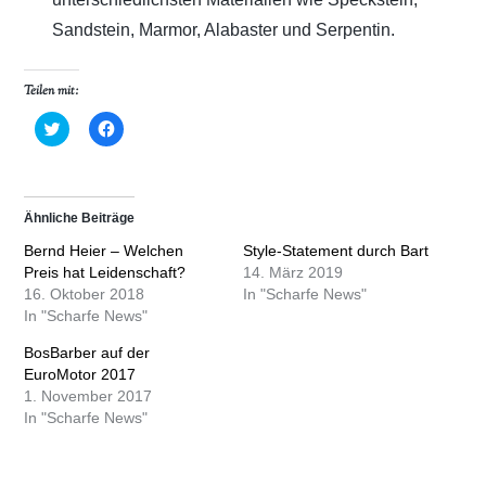
Sandstein, Marmor, Alabaster und Serpentin.
Teilen mit:
K
K
l
l
i
i
c
c
k
k
,
,
u
u
Ähnliche Beiträge
m
m
ü
a
Bernd Heier – Welchen
Style-Statement durch Bart
b
u
e
f
Preis hat Leidenschaft?
14. März 2019
r
F
16. Oktober 2018
T
a
In "Scharfe News"
w
c
In "Scharfe News"
i
e
t
b
t
o
BosBarber auf der
e
o
EuroMotor 2017
r
k
z
z
1. November 2017
u
u
In "Scharfe News"
t
t
e
e
i
i
l
l
e
e