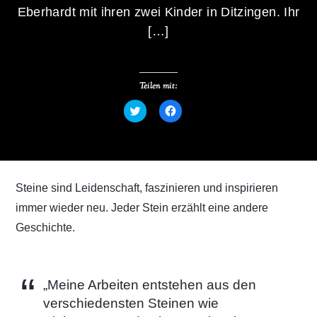
Eberhardt mit ihren zwei Kinder in Ditzingen. Ihr
[…]
Teilen mit:
K
K
l
l
i
i
c
c
k
k
,
,
u
u
m
m
ü
a
Steine sind Leidenschaft, faszinieren und inspirieren
b
u
e
f
immer wieder neu. Jeder Stein erzählt eine andere
r
F
T
a
Geschichte.
w
c
i
e
t
b
t
o
e
o
r
k
z
z
„Meine Arbeiten entstehen aus den
u
u
t
t
verschiedensten Steinen wie
e
e