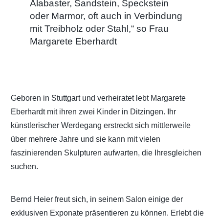
i
i
Alabaster, Sandstein, Speckstein
l
l
e
e
oder Marmor, oft auch in Verbindung
n
n
(
(
mit Treibholz oder Stahl,“ so Frau
W
W
i
i
Margarete Eberhardt
r
r
d
d
i
i
n
n
n
n
e
e
u
u
e
e
m
m
Geboren in Stuttgart und verheiratet lebt Margarete
F
F
e
e
Eberhardt mit ihren zwei Kinder in Ditzingen. Ihr
n
n
s
s
künstlerischer Werdegang erstreckt sich mittlerweile
t
t
e
e
über mehrere Jahre und sie kann mit vielen
r
r
g
g
faszinierenden Skulpturen aufwarten, die Ihresgleichen
e
e
ö
ö
suchen.
f
f
f
f
n
n
e
e
t
t
)
)
Bernd Heier freut sich, in seinem Salon einige der
exklusiven Exponate präsentieren zu können. Erlebt die