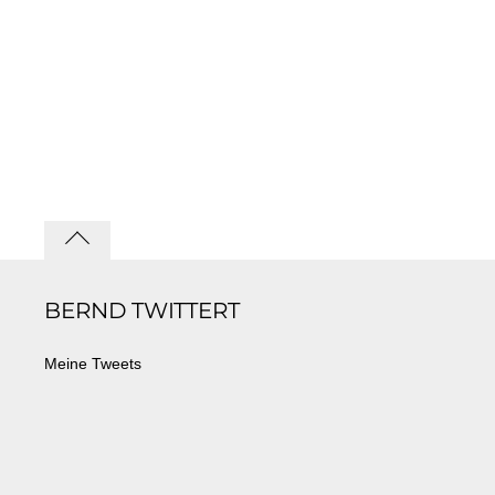
Back
to
BERND TWITTERT
top
Meine Tweets