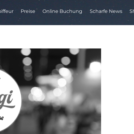
iffeur
Preise
Online Buchung
Scharfe News
S