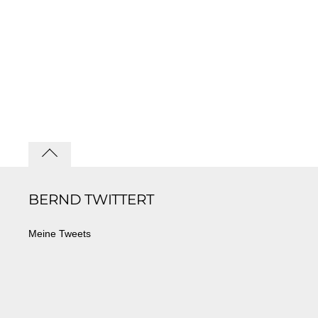
Back
to
BERND TWITTERT
top
Meine Tweets