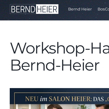
Bernd Heier
BosCo
Workshop-Haa
Bernd-Heier