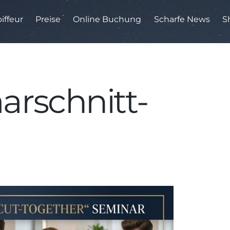
iffeur
Preise
Online Buchung
Scharfe News
S
rschnitt-