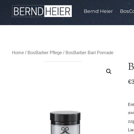
Bernd Heier
BosCo
Home
/
BosBarber Pflege
/ BosBarber Bart Pomade
B
€
Ent
(
€
60
zzg
Lie