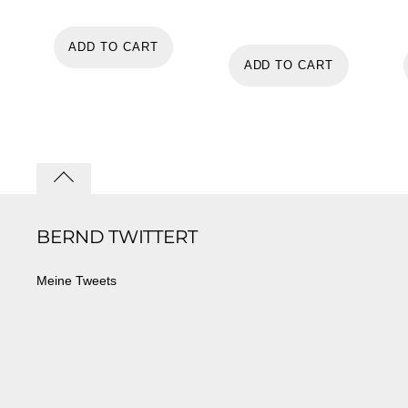
ADD TO CART
ADD TO CART
Back
to
BERND TWITTERT
top
Meine Tweets