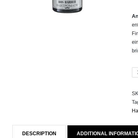
An
en
Fi
ei
br
Bo
Ba
Po
S
qua
Ta
Ha
DESCRIPTION
ADDITIONAL INFORMATI