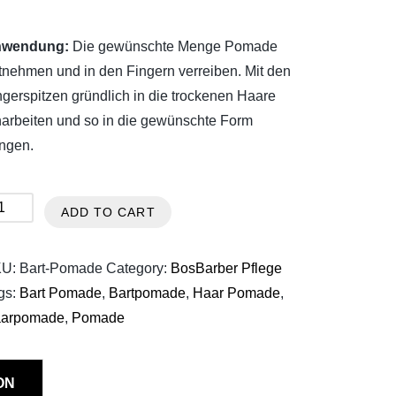
wendung:
Die gewünschte Menge Pomade
tnehmen und in den Fingern verreiben. Mit den
ngerspitzen gründlich in die trockenen Haare
narbeiten und so in die gewünschte Form
ingen.
sBarber
ADD TO CART
rt
made
KU:
Bart-Pomade
Category:
BosBarber Pflege
ntity
gs:
Bart Pomade
,
Bartpomade
,
Haar Pomade
,
arpomade
,
Pomade
ON