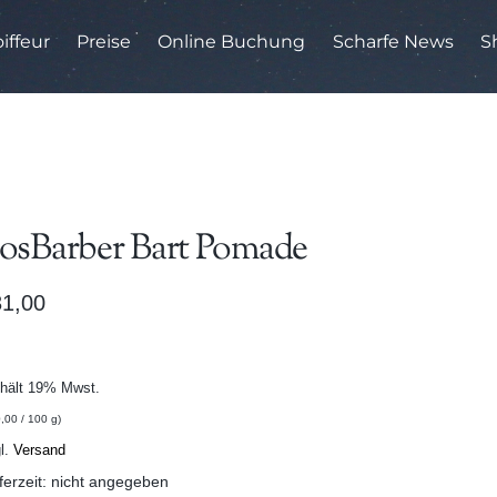
iffeur
Preise
Online Buchung
Scharfe News
S
osBarber Bart Pomade
31,00
hält 19% Mwst.
,00
/ 100 g)
l.
Versand
ferzeit: nicht angegeben