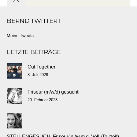
Back
to
BERND TWITTERT
top
Meine Tweets
LETZTE BEITRÄGE
Cut Together
8. Juli 2026
Friseur (m/w/d) gesucht!
20. Februar 2023
STELLENGESUCH: Friseur/in (w.m.d. Voll-/Teilzeit)