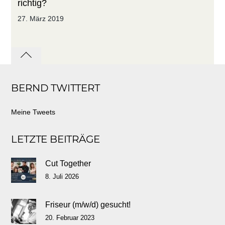
richtig?
27. März 2019
Back
to
BERND TWITTERT
top
Meine Tweets
LETZTE BEITRÄGE
Cut Together
8. Juli 2026
Friseur (m/w/d) gesucht!
20. Februar 2023