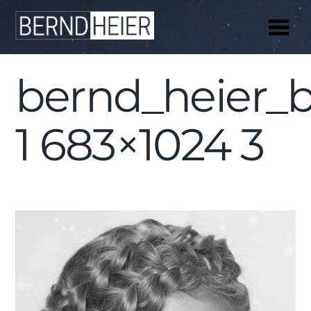
Me
bernd_heier_b
1 683×1024 3