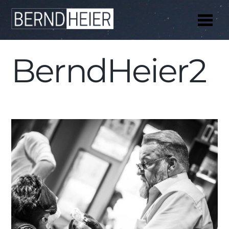
Me
BerndHeier2