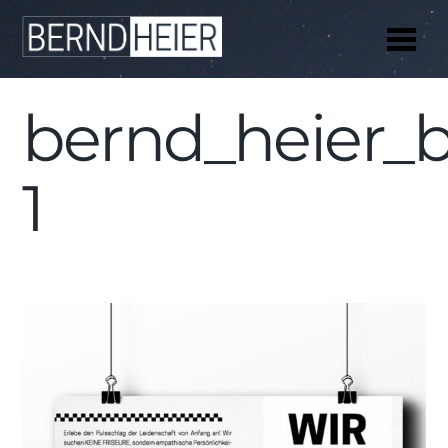
Me
bernd_heier_b
1