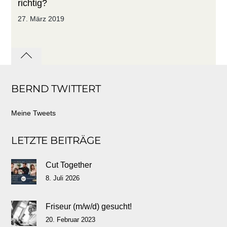
richtig?
27. März 2019
Back
to
BERND TWITTERT
top
Meine Tweets
LETZTE BEITRÄGE
Cut Together
8. Juli 2026
Friseur (m/w/d) gesucht!
20. Februar 2023