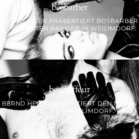
bosbarber
BERND HEIER PRÄSENTIERT BOSBARBER
– DEN ERSTEN BARBIER IN WEILIMDORF.
boscoiffeur
BERND HEIER PRÄSENTIERT DEN NEUEN
COIFFEUR IN WEILIMDORF.