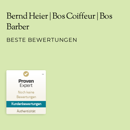
Bernd Heier | Bos Coiffeur | Bos
Barber
BESTE BEWERTUNGEN
Kundenbewertungen und
Erfahrungen zu
Noch keine
Bernd Heier | BosBarber |
Bewertungen
BosCoiffeur
Kundenbewertungen
MANGELHAFT
Authentizität
5,00
/
0,00