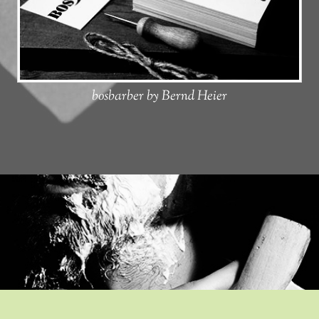
bosbarber by Bernd Heier