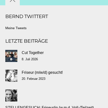
Back
to
BERND TWITTERT
top
Meine Tweets
LETZTE BEITRÄGE
Cut Together
8. Juli 2026
Friseur (m/w/d) gesucht!
20. Februar 2023
STELLENGESUCH: Friseur/in (w.m.d. Voll-/Teilzeit)